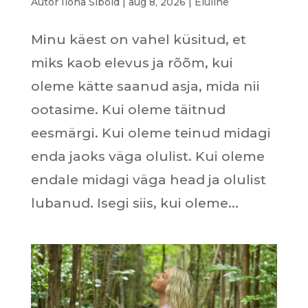
Autor
Ilona Sibold
|
aug 8, 2026
|
Eluline
Minu käest on vahel küsitud, et
miks kaob elevus ja rõõm, kui
oleme kätte saanud asja, mida nii
ootasime. Kui oleme täitnud
eesmärgi. Kui oleme teinud midagi
enda jaoks väga olulist. Kui oleme
endale midagi väga head ja olulist
lubanud. Isegi siis, kui oleme...