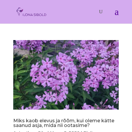
Miks kaob elevus ja rõõm, kui oleme kätte
saanud asja, mida nii ootasime?