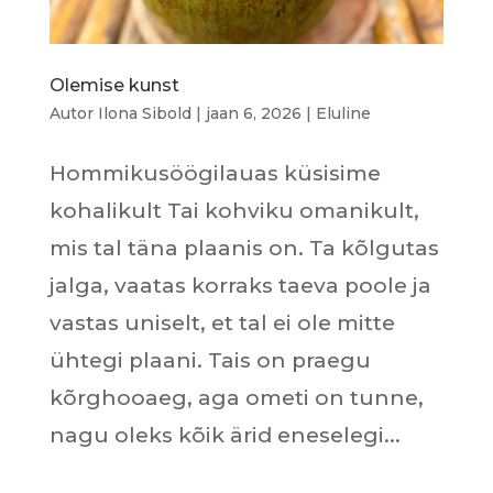
Olemise kunst
Autor
Ilona Sibold
|
jaan 6, 2026
|
Eluline
Hommikusöögilauas küsisime
kohalikult Tai kohviku omanikult,
mis tal täna plaanis on. Ta kõlgutas
jalga, vaatas korraks taeva poole ja
vastas uniselt, et tal ei ole mitte
ühtegi plaani. Tais on praegu
kõrghooaeg, aga ometi on tunne,
nagu oleks kõik ärid eneselegi...