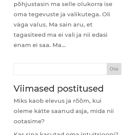
põhjustasin ma selle olukorra ise
oma tegevuste ja valikutega. Oli
väga valus. Ma sain aru, et
tagasiteed ma ei vali ja nii edasi
enam ei saa. Ma...
Otsi
Viimased postitused
Miks kaob elevus ja rõõm, kui
oleme kätte saanud asja, mida nii
ootasime?
Kas sina kasutad oma intuitsiooni?