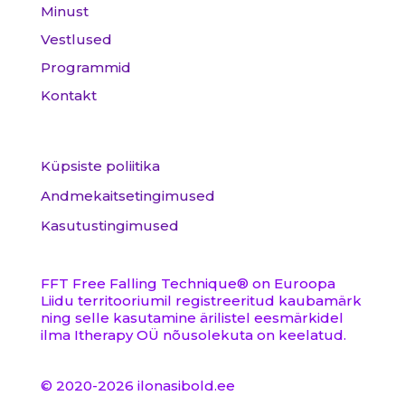
Minust
Vestlused
Programmid
Kontakt
Küpsiste poliitika
Andmekaitsetingimused
Kasutustingimused
FFT Free Falling Technique
®
on Euroopa
Liidu territooriumil registreeritud kaubamärk
ning selle kasutamine ärilistel eesmärkidel
ilma Itherapy OÜ nõusolekuta on keelatud.
© 2020-2026 ilonasibold.ee